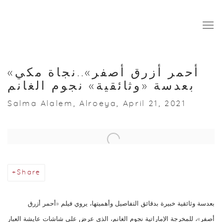
«أحمر أزرق أصفر»..نجاة مكي
بعدسة «وثائقية» نجوم الغانم
Salma Alalem, Alroeya, April 21, 2021
Open a larger version of the following image in a popup:
Share
بعدسة وثائقية خبيرة بدقائق التفاصيل وأهميتها، يروي فيلم «أحمر أزرق
أصفر»، للمخرجة الإماراتية نجوم الغانم، الذي عرض على شاشات عايشة العبار