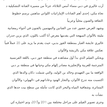
آرت غاليري في دبي مساء أمس الثلاثاء، جزءاً من مسيرة الفنانة التشكيلية د.
نجاة مكي، إحدى أهم الفنانات الإماراتيات اللواتي ساهمن برسم خطوط
الثقافة والفنون محلياً وعربياً.
وشهد العرض حضور عدد من الفنانين والمهتمين بالفنون في أجواء رمضانية
مليئة بالألوان المبهجة التي يقدمها معرض أنا أكتب باللون، الذي يزين جدران
غاليري عايشة العبار بمنطقة القوز بدبي، حيث يقدم ما يزيد على 20 عملاً فنياً
تعكس علاقة مكي بالريشة والألوان.
ويحكي الفيلم الذي بدأ أول مشاهده في منطقة خور دبي، باللغة الفرنسية
المترجمة للعربية والإنجليزية مصادر إلهام مكي وحياتها في منطقة بر دبي
الواقعة ما بين الفهيدي وخالد بن الوليد، والتي شملت: دكان والدها الذي
اكتسبت منه تدرج الألوان، والتجار الهنود وعاداتهم في «الهولي» والألوان
المتناثرة، وشفافية المياه والبحر الذي كانت تتأمله من سطح بيت جدها الذي
نشأت به.
وجرى تصوير الفيلم على مراحل مختلفة بين 2011 و2013، وتم اختياره كي