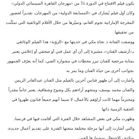
يكون فيلم الافتتاح في الدورة 36 من «مهرجان القاهرة السينمائي الدولي»
وكان أول فيلم يُشارك في «المسابقة الدولية» من المهرجان، تقديراً لحضور
المخرجة الإماراتية نجوم الغانم، وتميّزها من خلال الأفلام الوثائقية التي تمكّنت
من تحقيقها.
ووصفت الفنانة د. نجاة مكي في حديثها مع «الرؤية» هذا الفيلم الوثائقي
بـ«أرشيف الفنان»، مشيرة إلى أن أي عمل فني أو صحفي أو إعلامي يعتبر
بمثابة مرجعية للفنان تبرز محطات في مشواره الفني، كما أنه يعرّف الجمهور
بجوانب أخرى من حياة الفنان وما يمر به.
وأشارت إلى أن ظهور فنانين آخرين بالفيلم مثل الفنان عبدالقادر الريس
والفنان محمد يوسف، ومنحهم آراءهم بكل وضوح وشفافية، يعتبر جانباً مقدراً
ومحترماً مهما كانت آراؤهم بالأعمال، لا سيما أنهم جميعاً فنانون ظهروا في
الحقبة الزمنية ذاتها.
وظهرت مكي في بعض المشاهد خلال الفترة التي أقامت فيها في فرنسا،
والتي أشارت إلى أنها مرحلة مختلفة منحتها القدرة على تقديم أعمال جديدة،
وتكثيف الاشتغال بمشوارها الفني.