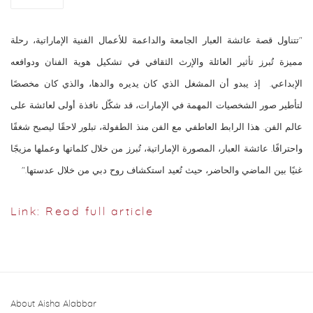
"تتناول قصة عائشة العبار الجامعة والداعمة للأعمال الفنية الإماراتية، رحلة
مميزة تُبرز تأثير العائلة والإرث الثقافي في تشكيل هوية الفنان ودوافعه
الإبداعي. إذ يبدو أن المشغل الذي كان يديره والدها، والذي كان مخصصًا
لتأطير صور الشخصيات المهمة في الإمارات، قد شكّل نافذة أولى لعائشة على
عالم الفن. هذا الرابط العاطفي مع الفن منذ الطفولة، تبلور لاحقًا ليصبح شغفًا
واحترافًا. عائشة العبار، المصورة الإماراتية، تُبرز من خلال كلماتها وعملها مزيجًا
غنيًا بين الماضي والحاضر، حيث تُعيد استكشاف روح دبي من خلال عدستها."
Link: Read full article
About Aisha Alabbar